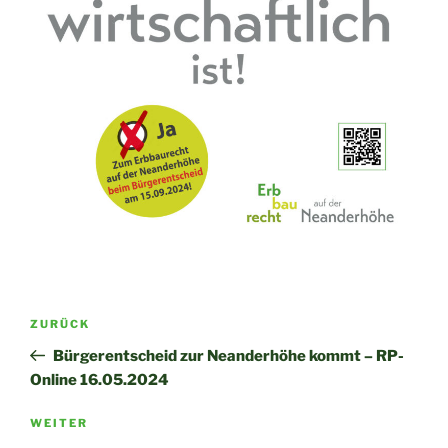
Beitragsnavigation
Vorheriger
ZURÜCK
Beitrag
Bürgerentscheid zur Neanderhöhe kommt – RP-
Online 16.05.2024
Nächster
WEITER