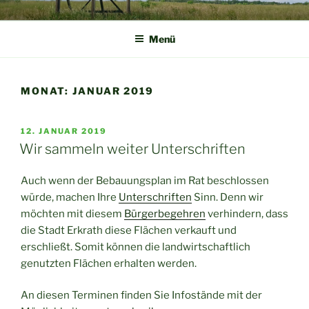
Zum
NSG NEANDERTAL
Naturschutzgemeinschaft Neandertal
Inhalt
Menü
springen
MONAT:
JANUAR 2019
VERÖFFENTLICHT
12. JANUAR 2019
AM
Wir sammeln weiter Unterschriften
Auch wenn der Bebauungsplan im Rat beschlossen
würde, machen Ihre
Unterschriften
Sinn. Denn wir
möchten mit diesem
Bürgerbegehren
verhindern, dass
die Stadt Erkrath diese Flächen verkauft und
erschließt. Somit können die landwirtschaftlich
genutzten Flächen erhalten werden.
An diesen Terminen finden Sie Infostände mit der